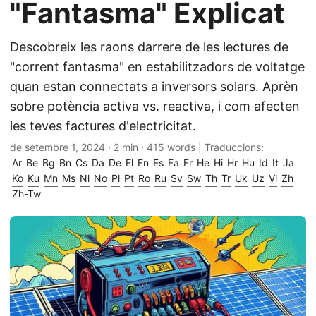
"Fantasma" Explicat
Descobreix les raons darrere de les lectures de
"corrent fantasma" en estabilitzadors de voltatge
quan estan connectats a inversors solars. Aprèn
sobre potència activa vs. reactiva, i com afecten
les teves factures d'electricitat.
de setembre 1, 2024
· 2 min · 415 words | Traduccions:
Ar
Be
Bg
Bn
Cs
Da
De
El
En
Es
Fa
Fr
He
Hi
Hr
Hu
Id
It
Ja
Ko
Ku
Mn
Ms
Nl
No
Pl
Pt
Ro
Ru
Sv
Sw
Th
Tr
Uk
Uz
Vi
Zh
Zh-Tw