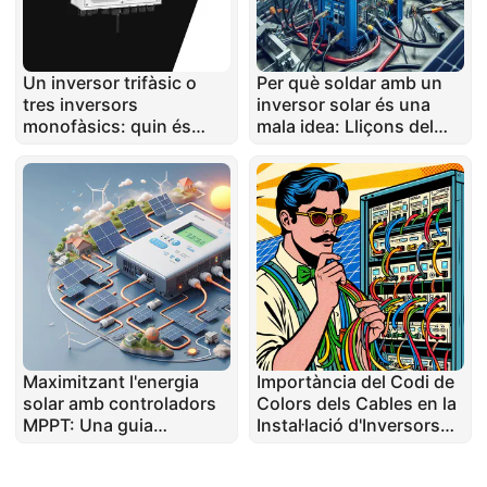
Un inversor trifàsic o
Per què soldar amb un
tres inversors
inversor solar és una
monofàsics: quin és
mala idea: Lliçons del
millor?
món real
Maximitzant l'energia
Importància del Codi de
solar amb controladors
Colors dels Cables en la
MPPT: Una guia
Instal·lació d'Inversors
completa
Solars i Sistemes UPS