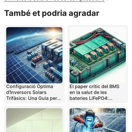
També et podria agradar
Configuració Òptima
El paper crític del BMS
d'Inversors Solars
en la salut de les
Trifàsics: Una Guia per
bateries LiFePO4:
Propietaris d'Habitatges
Coneixements d'un
expert en reparació