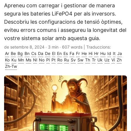
Apreneu com carregar i gestionar de manera
segura les bateries LiFePO4 per als inversors.
Descobriu les configuracions de tensió òptimes,
eviteu errors comuns i assegureu la longevitat del
vostre sistema solar amb aquesta guia.
de setembre 8, 2024
· 3 min · 607 words | Traduccions:
Ar
Be
Bg
Bn
Cs
Da
De
El
En
Es
Fa
Fr
He
Hi
Hr
Hu
Id
It
Ja
Ko
Ku
Mn
Ms
Nl
No
Pl
Pt
Ro
Ru
Sv
Sw
Th
Tr
Uk
Uz
Vi
Zh
Zh-Tw