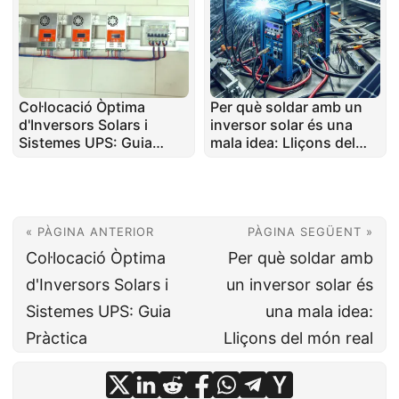
Col·locació Òptima
Per què soldar amb un
d'Inversors Solars i
inversor solar és una
Sistemes UPS: Guia
mala idea: Lliçons del
Pràctica
món real
« PÀGINA ANTERIOR
PÀGINA SEGÜENT »
Col·locació Òptima
Per què soldar amb
d'Inversors Solars i
un inversor solar és
Sistemes UPS: Guia
una mala idea:
Pràctica
Lliçons del món real