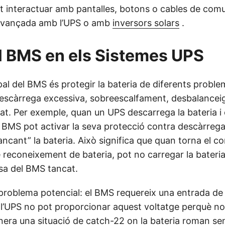
pot interactuar amb pantalles, botons o cables de com
 avançada amb l’UPS o amb
inversors solars
.
el BMS en els Sistemes UPS
pal del BMS és protegir la bateria de diferents prob
escàrrega excessiva, sobreescalfament, desbalanceig d
tat. Per exemple, quan un UPS descarrega la bateria i
 BMS pot activar la seva protecció contra descàrrega
ncant” la bateria. Això significa que quan torna el co
e reconeixement de bateria, pot no carregar la bateri
usa del BMS tancat.
problema potencial: el BMS requereix una entrada de 
ò l’UPS no pot proporcionar aquest voltatge perquè no
enera una situació de catch-22 on la bateria roman se