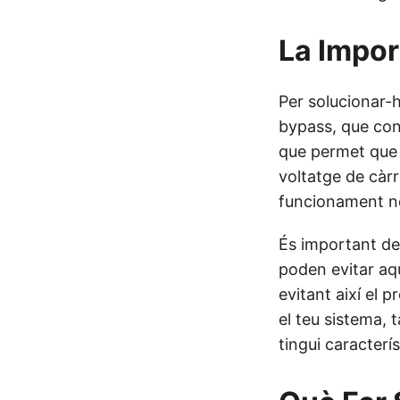
La Impor
Per solucionar-h
bypass, que cons
que permet que l
voltatge de càr
funcionament n
És important de
poden evitar aq
evitant així el p
el teu sistema, 
tingui caracterí