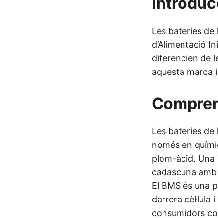
Introduc
Les bateries de
d’Alimentació In
diferencien de l
aquesta marca i 
Comprend
Les bateries de l
només en químic
plom-àcid. Una b
cadascuna amb u
El BMS és una pa
darrera cèl·lula 
consumidors com