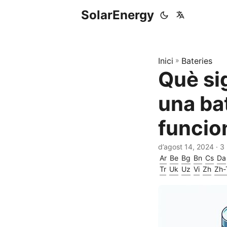
SolarEnergy
Inici
»
Bateries
Què si
una bat
funci
d’agost 14, 2024
· 3
Ar
Be
Bg
Bn
Cs
Da
Tr
Uk
Uz
Vi
Zh
Zh-