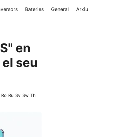
nversors
Bateries
General
Arxiu
PS" en
 el seu
Ro
Ru
Sv
Sw
Th