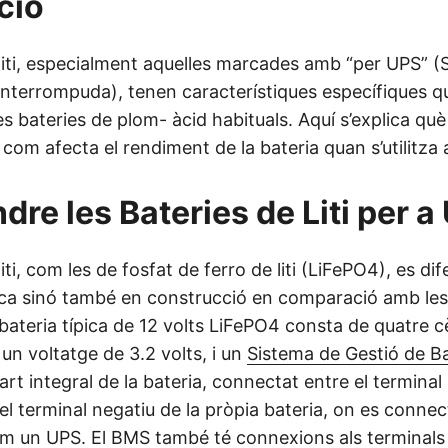
ció
 liti, especialment aquelles marcades amb “per UPS” (
interrompuda), tenen característiques específiques q
es bateries de plom- àcid habituals. Aquí s’explica què 
com afecta el rendiment de la bateria quan s’utilitz
re les Bateries de Liti per a
iti, com les de fosfat de ferro de liti (LiFePO4), es di
a sinó també en construcció en comparació amb les
ateria típica de 12 volts LiFePO4 consta de quatre cèl
n voltatge de 3.2 volts, i un
Sistema de Gestió de B
rt integral de la bateria, connectat entre el terminal
i el terminal negatiu de la pròpia bateria, on es connec
 un UPS. El BMS també té connexions als terminals 