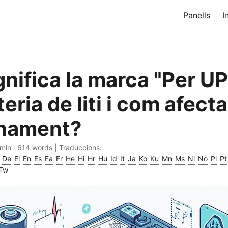
Panells
I
gnifica la marca "Per U
eria de liti i com afecta
onament?
 min · 614 words | Traduccions:
De
El
En
Es
Fa
Fr
He
Hi
Hr
Hu
Id
It
Ja
Ko
Ku
Mn
Ms
Nl
No
Pl
Pt
Tw