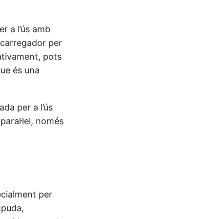
er a l’ús amb
 carregador per
nativament, pots
que és una
da per a l’ús
paral·lel, només
ecialment per
mpuda,