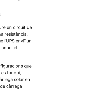
s
re un circuit de
a resistència,
e l’UPS enviï un
eanudi el
figuracions que
es tanqui,
àrrega solar
en
 de càrrega