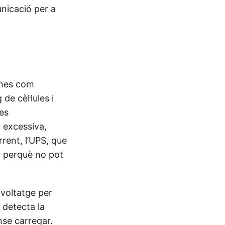
unicació per a
lemes com
e cèl·lules i
 es
 excessiva,
rrent, l’UPS, que
a perquè no pot
voltatge per
 detecta la
nse carregar.