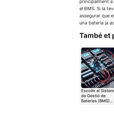
principalment a 
el BMS. Si la te
assegurar que el
una bateria ja a
També et 
Escollir el Siste
de Gestió de
Bateries (BMS)
Adequat per
Paquets de Bater