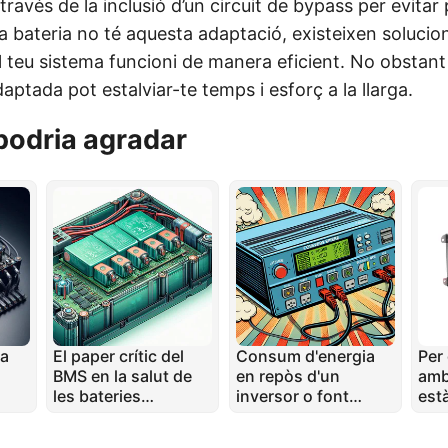
través de la inclusió d’un circuit de bypass per evit
va bateria no té aquesta adaptació, existeixen solucion
 teu sistema funcioni de manera eficient. No obstant
daptada pot estalviar-te temps i esforç a la llarga.
podria agradar
ma
El paper crític del
Consum d'energia
Per
BMS en la salut de
en repòs d'un
amb
les bateries
inversor o font
est
LiFePO4:
d'energia sense
DAL
ia
Coneixements d'un
interrupcions (UPS)