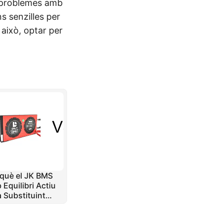
ar problemes amb
s senzilles per
 això, optar per
 què el JK BMS
 Equilibri Actiu
à Substituint
Y al Mercat