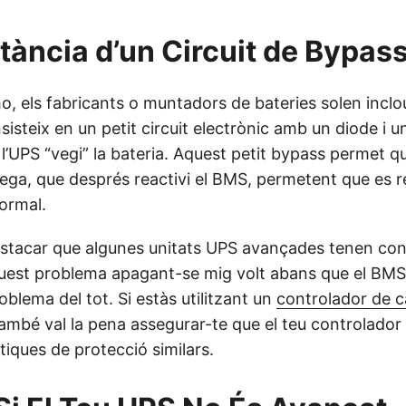
tància d’un Circuit de Bypas
o, els fabricants o muntadors de bateries solen inclou
isteix en un petit circuit electrònic amb un diode i un
’UPS “vegi” la bateria. Aquest petit bypass permet qu
rega, que després reactivi el BMS, permetent que es r
ormal.
stacar que algunes unitats UPS avançades tenen con
uest problema apagant-se mig volt abans que el BMS 
roblema del tot. Si estàs utilitzant un
controlador de c
també val la pena assegurar-te que el teu controlador
stiques de protecció similars.