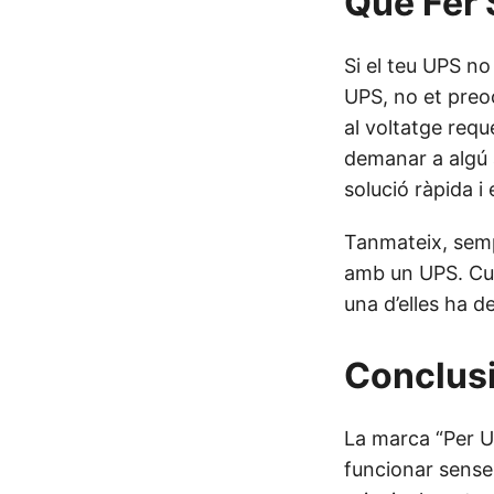
Què Fer 
Si el teu UPS no
UPS, no et preo
al voltatge requ
demanar a algú 
solució ràpida i
Tanmateix, sempr
amb un UPS. Cur
una d’elles ha d
Conclus
La marca “Per UP
funcionar sense