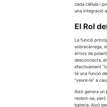
cada cèl·lula i 
una integració
El Rol d
La funció princi
sobrecàrrega, d
errors de polari
desconnecta, el
efectivament “ta
té una funció d
“veure-la” a ca
Això genera un 
reobrir-se, per
bateria. Això g