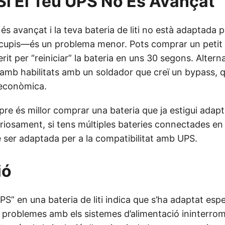
Si El Teu UPS No És Avançat
 és avançat i la teva bateria de liti no està adaptada p
cupis—és un problema menor. Pots comprar un petit
erit per “reiniciar” la bateria en uns 30 segons. Alter
amb habilitats amb un soldador que creï un bypass, 
 econòmica.
e és millor comprar una bateria que ja estigui adapta
iosament, si tens múltiples bateries connectades en 
e ser adaptada per a la compatibilitat amb UPS.
ió
S” en una bateria de liti indica que s’ha adaptat esp
 problemes amb els sistemes d’alimentació ininterro