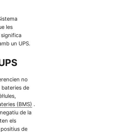
Sistema
ue les
significa
a amb un UPS.
 UPS
ferencien no
 bateries de
·lules,
ateries (BMS)
.
 negatiu de la
ten els
positius de