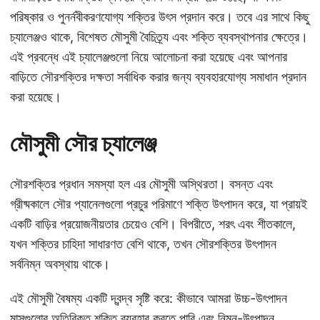
পরিষ্কার ও পুনর্নবীকরণযোগ্য শক্তির উৎস প্রদান করে। তবে এর সাথে কিছু
চ্যালেঞ্জও থাকে, বিশেষত মৌসুমী বৈচিত্র্য এবং শক্তি ব্যবস্থাপনার ক্ষেত্রে।
এই প্রবন্ধে এই চ্যালেঞ্জগুলো নিয়ে আলোচনা করা হয়েছে এবং আপনার
বাড়িতে সৌরশক্তির দক্ষতা সর্বাধিক করার জন্য ব্যবহারযোগ্য সমাধান প্রদান
করা হয়েছে।
মৌসুমী সৌর চ্যালেঞ্জ
সৌরশক্তির প্রধান সমস্যা হল এর মৌসুমী অস্থিরতা। বসন্ত এবং
গ্রীষ্মকালে সৌর প্যানেলগুলো প্রচুর পরিমাণে শক্তি উৎপাদন করে, যা প্রায়ই
একটি বাড়ির প্রয়োজনীয়তার চেয়েও বেশি। বিপরীতে, শরৎ এবং শীতকালে,
যখন শক্তির চাহিদা সাধারণত বেশি থাকে, তখন সৌরশক্তির উৎপাদন
সর্বনিম্ন অবস্থায় থাকে।
এই মৌসুমী বৈষম্য একটি দ্বন্দ্ব সৃষ্টি করে: কীভাবে আমরা উচ্চ-উৎপাদন
মাসগুলোর অতিরিক্ত শক্তি ব্যবহার করতে পারি এবং নিম্ন-উৎপাদন