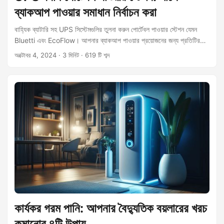
ব্যাকআপ পাওয়ার সমাধান নির্বাচন করা
বাহ্যিক ব্যাটারি সহ UPS সিস্টেমগুলির তুলনা করুন পোর্টেবল পাওয়ার স্টেশন যেমন
Bluetti এবং EcoFlow। আপনার ব্যাকআপ পাওয়ার প্রয়োজনের জন্য প্রতিটির
সুবিধা এবং অসুবিধা শিখুন।
অক্টোবর 4, 2024
· 3 মিনিট · 619 টি শব্দ
কার্যকর গরম পানি: আপনার বৈদ্যুতিক বয়লারের খরচ
কমানোর ৪টি উপায়