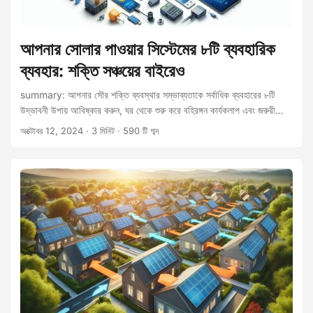
আপনার সোলার পাওয়ার সিস্টেমের ৮টি ব্যবহারিক
ব্যবহার: শক্তি সঞ্চয়ের বাইরেও
summary: আপনার সৌর শক্তি ব্যবস্থার সম্ভাব্যতাকে সর্বাধিক ব্যবহারের ৮টি
উদ্ভাবনী উপায় আবিষ্কার করুন, ঘর থেকে শুরু করে বহিরঙ্গন কার্যকলাপ এবং জরুরী
প্রস্তুতির ক্ষেত্রে। description: প্রচলিত শক্তি সাশ্রয়ের বাইরে সৌর শক্তি
অক্টোবর 12, 2024
· 3 মিনিট · 590 টি শব্দ
ব্যবস্থার বহুমুখী প্রয়োগগুলি অন্বেষণ করুন। বিভিন্ন পরিস্থিতির জন্য আপনার
সেটআপ কীভাবে মানিয়ে নিতে হয় তা জানুন, যার মধ্যে রয়েছে গৃহস্থালী ব্যবহার, বহিরঙ্গন
কার্যকলাপ এবং জরুরি পরিস্থিতি। ভূমিকা সৌর শক্তি ব্যবস্থা ক্রমবর্ধমান জনপ্রিয় হয়ে
উঠেছে বিদ্যুৎ বিল হ্রাস ও টেকসই জীবনযাপনকে প্রচার করার একটি উপায় হিসেবে।
তবে, এর সম্ভাবনা কেবল শক্তি সাশ্রয়ে সীমাবদ্ধ নয়। এই প্রবন্ধে, আপনার সৌর
শক্তি ব্যবস্থার ৮টি ব্যবহারিক ও উদ্ভাবনী উপায় বিশদভাবে আলোচনা করা হয়েছে, যা
বিভিন্ন পরিস্থিতিতে এর বহুমুখিতা প্রদর্শন করে।...