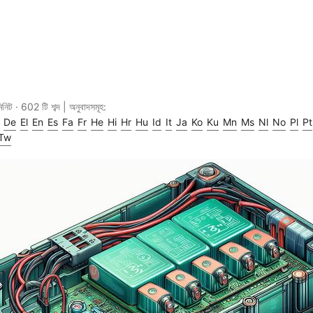
নিট · 602 টি শব্দ | অনুবাদসমূহ:
De
El
En
Es
Fa
Fr
He
Hi
Hr
Hu
Id
It
Ja
Ko
Ku
Mn
Ms
Nl
No
Pl
Pt
Tw