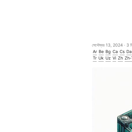
সেপ্টেম্বর 13, 2024
· 3 মি
Ar
Be
Bg
Ca
Cs
Da
Tr
Uk
Uz
Vi
Zh
Zh-