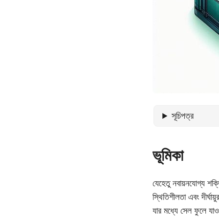
সূচিপত্র
ভূমিকা
যেহেতু নবায়নযোগ্য শক
স্থিতিশীলতা এবং দীর্ঘা
যার মধ্যে সেল ফুলে যা