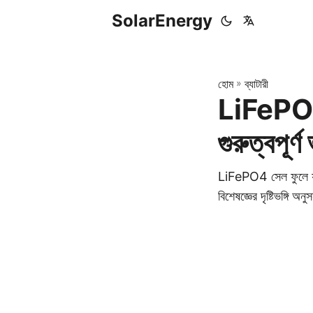
SolarEnergy
হোম
»
ব্যাটারী
LiFePO4 ব
গুরুত্বপূর্
LiFePO4 সেল ফুলে যাওয
বিশেষজ্ঞের দৃষ্টিভঙ্গি অ