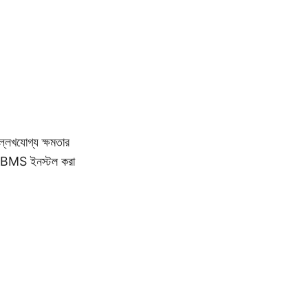
ল্লেখযোগ্য ক্ষমতার
ানের BMS ইনস্টল করা