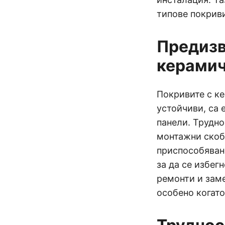
типове покриви
Предизв
керамич
Покривите с к
устойчиви, са 
панели. Трудн
монтажни скоби
приспособяване
за да се избег
ремонти и заме
особено когато