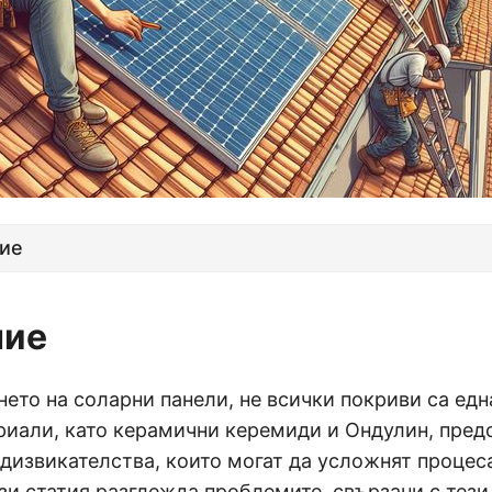
ие
ние
ето на соларни панели, не всички покриви са едн
риали, като керамични керемиди и Ондулин, пред
дизвикателства, които могат да усложнят процес
зи статия разглежда проблемите, свързани с тез