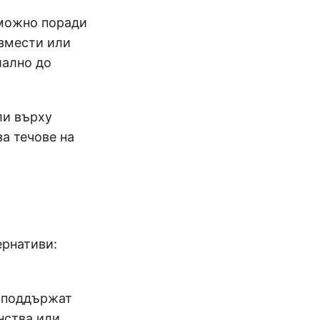
зможно поради
измести или
иално до
ли върху
за течове на
ернативи:
а поддържат
нства или