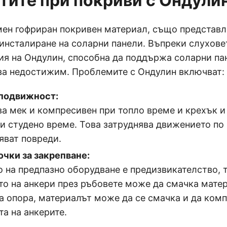
тите при покриви с Ондули
мен гофриран покривен материал, също представ
инсталиране на соларни панели. Въпреки слуховет
ия на Ондулин, способна да поддържа соларни па
ва недостижим. Проблемите с Ондулин включват:
подвижност:
ва мек и компресивен при топло време и крехък и
и студено време. Това затруднява движението по 
яват повреди.
очки за закрепване:
 на предпазно оборудване е предизвикателство, 
то на анкери през ръбовете може да смачка матер
а опора, материалът може да се смачка и да ком
а на анкерите.