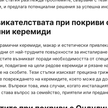
, и предлага потенциални решения за успешна ин
икателствата при покриви 
ни керемиди
ерамични керемиди, макар и естетически привлек
едни от най-трудните повърхности за инсталиране
остите възникват поради необходимостта от спец
, повдигане на цели редове керемиди и рязане н
 на скобите. Тези стъпки изискват прецизна гри
не повреждането на керемидите, което може да до
ни. Въпреки това, има случаи, когато инсталация
 става въпрос за семейство, приятели или предан