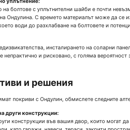
о уплътнение:
о на болтове с уплътнителни шайби е почти невъ
 на Ондулина. С времето материалът може да се 
оето води до разхлабване на болтовете и потенц
едизвикателства, инсталирането на соларни пане
е непрактично и рисковано, с голяма вероятност 
тиви и решения
 имат покриви с Ондулин, обмислете следните алт
на други конструкции:
руги конструкции във вашия двор, които могат д
ли, като гаражи, навеси, тераси, закрити простра