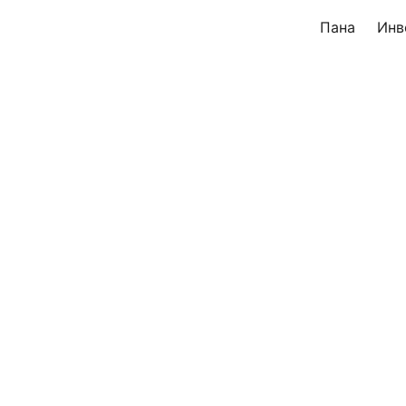
Пана
Инв