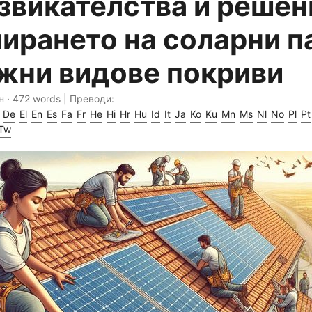
звикателства и решен
ирането на соларни п
жни видове покриви
н · 472 words | Преводи:
De
El
En
Es
Fa
Fr
He
Hi
Hr
Hu
Id
It
Ja
Ko
Ku
Mn
Ms
Nl
No
Pl
Pt
Tw