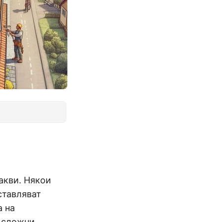
акви. Някои
ставляват
а на
и сложни