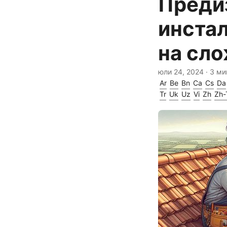
Преди
инстал
на сло
юли 24, 2024
· 3 ми
Ar
Be
Bn
Ca
Cs
Da
Tr
Uk
Uz
Vi
Zh
Zh-