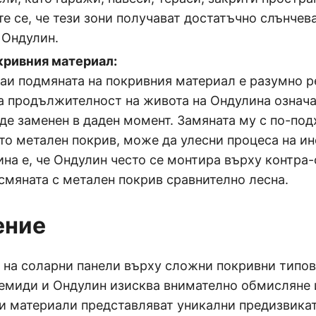
те се, че тези зони получават достатъчно слънчев
 Ондулин.
кривния материал:
чаи подмяната на покривния материал е разумно р
а продължителност на живота на Ондулина означа
де заменен в даден момент. Замяната му с по-по
то метален покрив, може да улесни процеса на ин
на е, че Ондулин често се монтира върху контра-
смяната с метален покрив сравнително лесна.
ение
 на соларни панели върху сложни покривни типов
емиди и Ондулин изисква внимателно обмисляне 
зи материали представляват уникални предизвикат