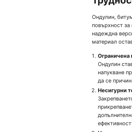
Труднос
Ондулин, биту
повърхност за 
надеждна верс
материал оста
Ограничена 
Ондулин ста
напукване пр
да се причин
Несигурни т
Закрепването
прикрепване
допълнителн
ефективностт