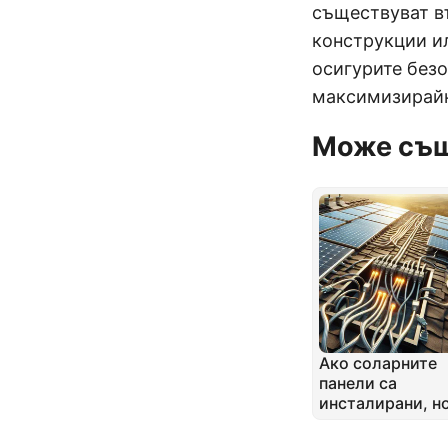
съществуват в
конструкции и
осигурите безо
максимизирайк
Може същ
Ако соларните
панели са
инсталирани, н
инверторът не е
пристигнал –