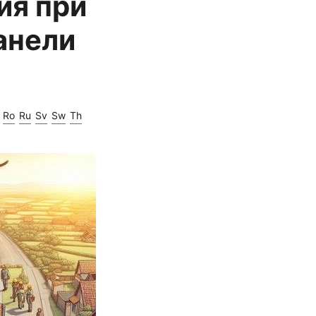
ия при
анели
Ro
Ru
Sv
Sw
Th