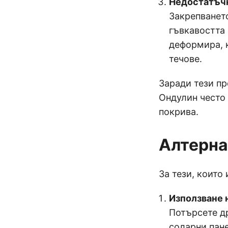
Недостатъчн
Закрепванет
гъвкавостта
деформира, к
течове.
Заради тези пр
Ондулин често 
покрива.
Алтерна
За тези, които
Използване 
Потърсете д
соларни пане