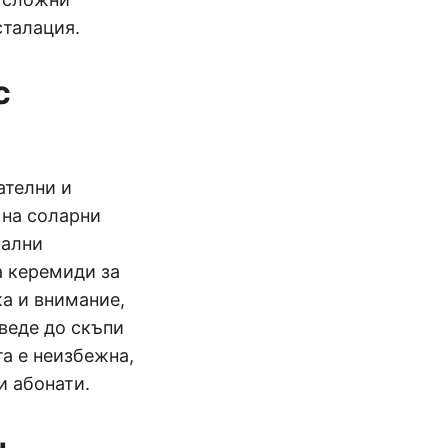
сталация.
с
ателни и
 на соларни
иални
а керемиди за
жа и внимание,
веде до скъпи
та е неизбежна,
и абонати.