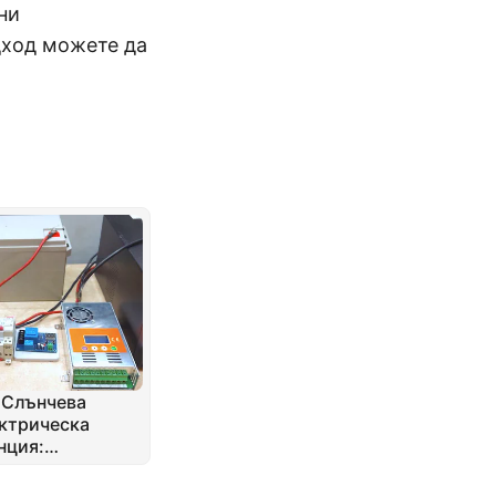
ни
дход можете да
 Слънчева
ктрическа
нция:
образуване на
ия UPS за