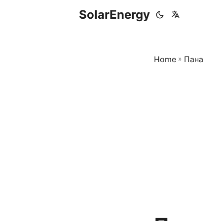
SolarEnergy
Home
»
Пана