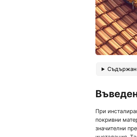
Съдържан
Въведе
При инсталиран
покривни мате
значителни пре
инсталация. Та