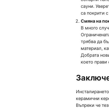
сауни. Увере
са покрити с
Смяна на по
В много слу
Ограниченат
трябва да бъ
материал, ка
Добрата нови
което прави 
Заключ
Инсталирането
керамични кер
Въпреки че те