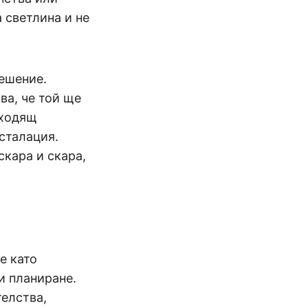
а светлина и не
ешение.
ва, че той ще
дходящ
сталация.
скара и скара,
е като
и планиране.
елства,