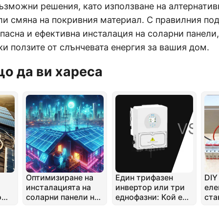
ъзможни решения, като използване на алтернатив
ли смяна на покривния материал. С правилния по
пасна и ефективна инсталация на соларни панели,
и ползите от слънчевата енергия за вашия дом.
о да ви хареса
Оптимизиране на
Един трифазен
DIY
инсталацията на
инвертор или три
еле
о
соларни панели на
еднофазни: Кой е
ста
покриви,
най-добрият?
Пре
ориентирани
ваш