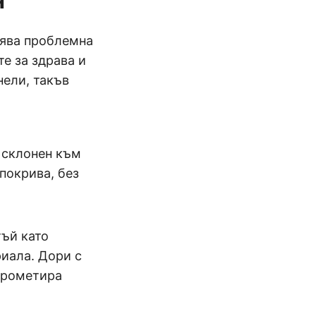
н
лява проблемна
е за здрава и
нели, такъв
 склонен към
покрива, без
тъй като
иала. Дори с
прометира