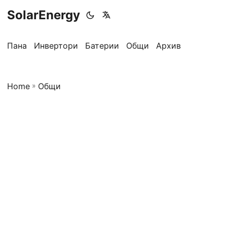
SolarEnergy
Пана
Инвертори
Батерии
Общи
Архив
Home
»
Общи