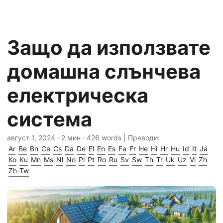
Защо да използвате
домашна слънчева
електрическа
система
август 1, 2024
· 2 мин · 426 words | Преводи:
Ar
Be
Bn
Ca
Cs
Da
De
El
En
Es
Fa
Fr
He
Hi
Hr
Hu
Id
It
Ja
Ko
Ku
Mn
Ms
Nl
No
Pl
Pt
Ro
Ru
Sv
Sw
Th
Tr
Uk
Uz
Vi
Zh
Zh-Tw