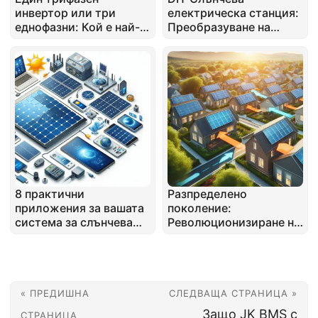
инвертор или три
електрическа станция:
еднофазни: Кой е най-
Преобразуване на
добрият?
вашия UPS за слънчева
енергия
8 практични
Разпределено
приложения за вашата
поколение:
система за слънчева
Революционизиране на
енергия: отвъд
енергийния поток в
икономията на енергия
съвременните мрежи
« ПРЕДИШНА
СЛЕДВАЩА СТРАНИЦА »
Защо JK BMS с
СТРАНИЦА