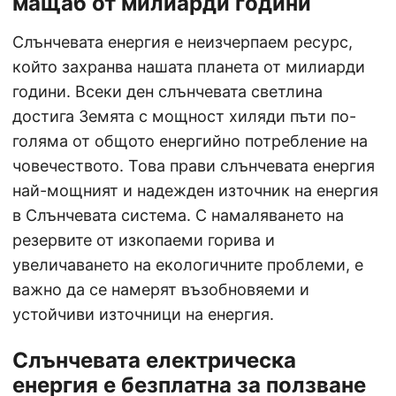
мащаб от милиарди години
Слънчевата енергия е неизчерпаем ресурс,
който захранва нашата планета от милиарди
години. Всеки ден слънчевата светлина
достига Земята с мощност хиляди пъти по-
голяма от общото енергийно потребление на
човечеството. Това прави слънчевата енергия
най-мощният и надежден източник на енергия
в Слънчевата система. С намаляването на
резервите от изкопаеми горива и
увеличаването на екологичните проблеми, е
важно да се намерят възобновяеми и
устойчиви източници на енергия.
Слънчевата електрическа
енергия е безплатна за ползване