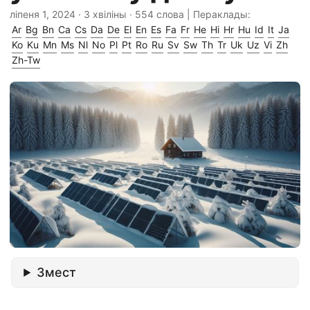
ліпеня 1, 2024
· 3 хвіліны · 554 слова | Пераклады:
Ar
Bg
Bn
Ca
Cs
Da
De
El
En
Es
Fa
Fr
He
Hi
Hr
Hu
Id
It
Ja
Ko
Ku
Mn
Ms
Nl
No
Pl
Pt
Ro
Ru
Sv
Sw
Th
Tr
Uk
Uz
Vi
Zh
Zh-Tw
Змест