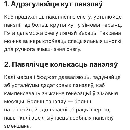
1. Адрэгулюйце кут панэляў
Каб прадухіліць накапленне снегу, усталюйце
панэлі пад больш круты кут у зімовы перыяд.
Гэта дапаможа снегу лягчэй з’ехаць. Таксама
можна выкарыстоўваць спецыяльныя шчоткі
для ручнога ачышчэння снегу.
2. Павялічце колькасць панэляў
Калі месца і бюджэт дазваляюць, падумайце
аб усталёўцы дадатковых панэляў, каб
кампенсаваць зніжэнне генерацыі ў зімовыя
месяцы. Больш панэляў — больш
патэнцыйнай здольнасці збіраць энергію,
нават калі эфектыўнасць асобных панэляў
зменшана.