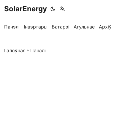
SolarEnergy
Панэлі
Інвэртары
Батарэі
Агульнае
Архіў
Галоўная
»
Панэлі