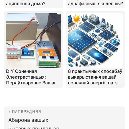
ацяплення дома?
аднафазныя: які лепшы?
DIY Сонечная
8 практычных спосабаў
Электрастанцыя:
выкарыстання вашай
Пераўтварэнне Вашага
сонечнай энергіі: па-за
UPS у Сонечную
эканоміяй энергіі
Энергію
« ПАПЯРЭДНЯЯ
Абарона вашых
бытавых прылад ад