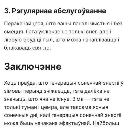
3. Рэгулярнае абслугоўванне
Пераканайцеся, што вашы панэлі чыстыя і без
смецця. Гэта ўключае не толькі снег, але і
любую бруд ці пыл, што можа накаплівацца і
блакаваць святло.
Заключэнне
Хоць праўда, што генерацыя сонечнай энергіі ў
зімовы перыяд зніжаецца, гэта далёка не
значыць, што яна не існуе. Зіма — гэта не
толькі туман і цемра, але таксама ясныя
сонечныя дні, калі генерацыя сонечнай энергіі
можа быць нечакана эфектыўнай. Найбольш