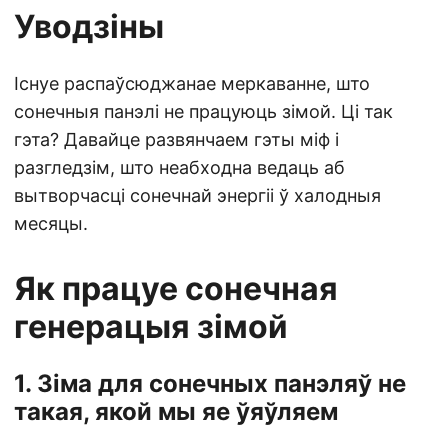
Уводзіны
Існуе распаўсюджанае меркаванне, што
сонечныя панэлі не працуюць зімой. Ці так
гэта? Давайце развянчаем гэты міф і
разгледзім, што неабходна ведаць аб
вытворчасці сонечнай энергіі ў халодныя
месяцы.
Як працуе сонечная
генерацыя зімой
1. Зіма для сонечных панэляў не
такая, якой мы яе ўяўляем