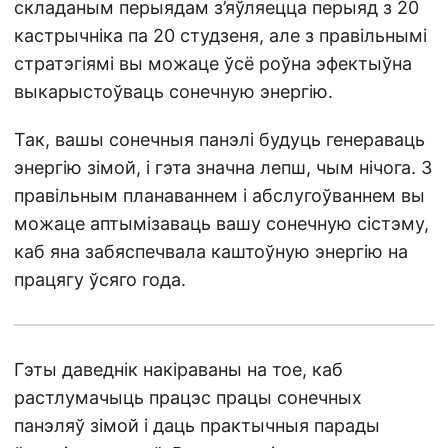
складаным перыядам з’яўляецца перыяд з 20
кастрычніка па 20 студзеня, але з правільнымі
стратэгіямі вы можаце ўсё роўна эфектыўна
выкарыстоўваць сонечную энергію.
Так, вашы сонечныя панэлі будуць генераваць
энергію зімой, і гэта значна лепш, чым нічога. З
правільным планаваннем і абслугоўваннем вы
можаце аптымізаваць вашу сонечную сістэму,
каб яна забяспечвала каштоўную энергію на
працягу ўсяго года.
Гэты даведнік накіраваны на тое, каб
растлумачыць працэс працы сонечных
панэляў зімой і даць практычныя парады