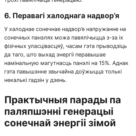
6. Перавагі халоднага надвор’я
У халоднае сонечнае надвор’е напружанне на
сонечных панэлях можа павялічыцца з-за іх
фізічных уласцівасцяў, часам гэта прыводзіць
да таго, што выхад энергіі перавышае
намінальную магутнасць панэлі на 15%. Аднак
гэта павышэнне звычайна доўжыцца толькі
некалькі гадзін у дзень.
Практычныя парады па
паляпшэнні генерацыі
сонечнай энергіі зімой