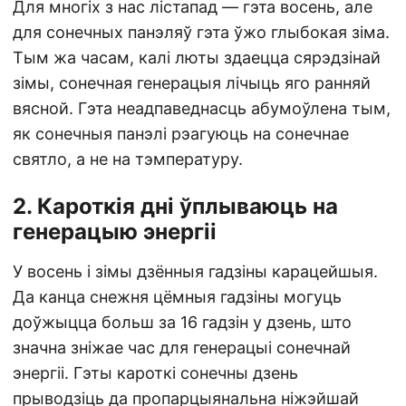
Для многіх з нас лістапад — гэта восень, але
для сонечных панэляў гэта ўжо глыбокая зіма.
Тым жа часам, калі люты здаецца сярэдзінай
зімы, сонечная генерацыя лічыць яго ранняй
вясной. Гэта неадпаведнасць абумоўлена тым,
як сонечныя панэлі рэагуюць на сонечнае
святло, а не на тэмпературу.
2. Кароткія дні ўплываюць на
генерацыю энергіі
У восень і зімы дзённыя гадзіны карацейшыя.
Да канца снежня цёмныя гадзіны могуць
доўжыцца больш за 16 гадзін у дзень, што
значна зніжае час для генерацыі сонечнай
энергіі. Гэты кароткі сонечны дзень
прыводзіць да пропарцыянальна ніжэйшай