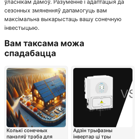
ўласнікам дамоў. Разуменне і адаптацыя да
сезонных змяненняў дапамогуць вам
максімальна выкарыстаць вашу сонечную
інвестыцыю.
Вам таксама можа
спадабацца
Колькі сонечных
Адзін трыфазны
панэляў трэба для
інвертар ці тры