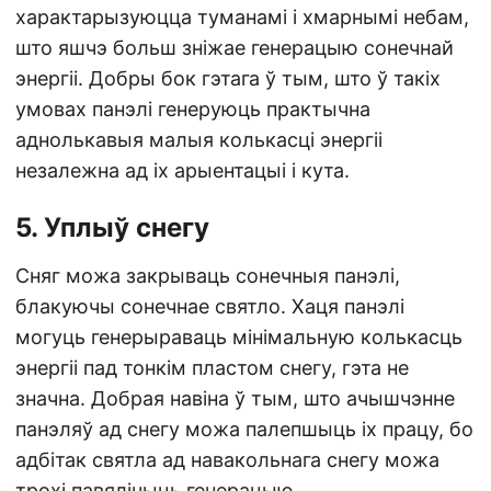
характарызуюцца туманамі і хмарнымі небам,
што яшчэ больш зніжае генерацыю сонечнай
энергіі. Добры бок гэтага ў тым, што ў такіх
умовах панэлі генеруюць практычна
аднолькавыя малыя колькасці энергіі
незалежна ад іх арыентацыі і кута.
5. Уплыў снегу
Сняг можа закрываць сонечныя панэлі,
блакуючы сонечнае святло. Хаця панэлі
могуць генерыраваць мінімальную колькасць
энергіі пад тонкім пластом снегу, гэта не
значна. Добрая навіна ў тым, што ачышчэнне
панэляў ад снегу можа палепшыць іх працу, бо
адбітак святла ад навакольнага снегу можа
трохі павялічыць генерацыю.