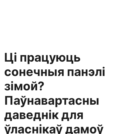
Ці працуюць
сонечныя панэлі
зімой?
Паўнавартасны
даведнік для
ўласнікаў дамоў