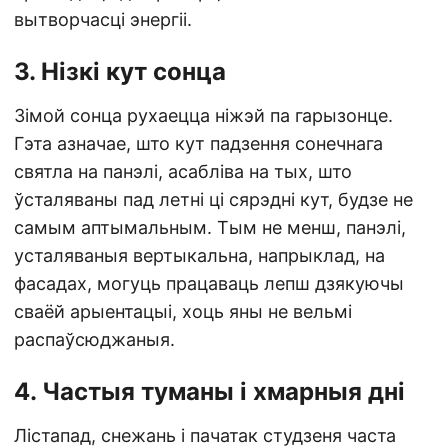
вытворчасці энергіі.
3. Нізкі кут сонца
Зімой сонца рухаецца ніжэй па гарызонце.
Гэта азначае, што кут падзення сонечнага
святла на панэлі, асабліва на тых, што
ўсталяваны пад летні ці сярэдні кут, будзе не
самым аптымальным. Тым не менш, панэлі,
усталяваныя вертыкальна, напрыклад, на
фасадах, могуць працаваць лепш дзякуючы
сваёй арыентацыі, хоць яны не вельмі
распаўсюджаныя.
4. Частыя туманы і хмарныя дні
Лістапад, снежань і пачатак студзеня часта