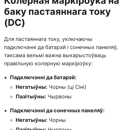
Колерная маркіроўка на
баку пастаяннага току
(DC)
Для пастаяннага току, уключаючы
падключэнні да батарэй і сонечных панеляў,
таксама вельмі важна выкарыстоўваць
правільную колерную маркіроўку:
Падключэнні да батарэй:
Негатыўны:
Чорны (ці Сіні)
Пазітыўны:
Чырвоны
Падключэнні да сонечных панеляў:
Негатыўны:
Чорны
Пазітыўны:
Чырвоны