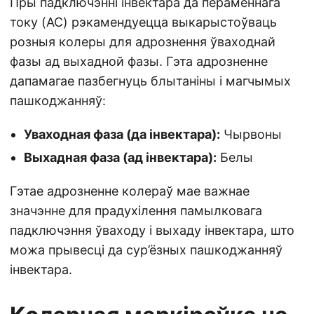
Пры падключэнні інвектара да пераменнага
току (AC) рэкамендуецца выкарыстоўваць
розныя колеры для адрознення ўваходнай
фазы ад выхадной фазы. Гэта адрозненне
дапамагае пазбегнуць блытаніны і магчымых
пашкоджанняў:
Уваходная фаза (да інвектара):
Чырвоны
Выхадная фаза (ад інвектара):
Белы
Гэтае адрозненне колераў мае важнае
значэнне для прадухілення памылковага
падключэння ўваходу і выхаду інвектара, што
можа прывесці да сур’ёзных пашкоджанняў
інвектара.