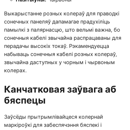
Выкарыстанне розных колераў для праводкі
сонечных панеляў дапамагае прадухіліць
памылкі з палярнасцю, што вельмі важна, бо
сонечныя кабелі звычайна распрацаваны для
перадачы высокіх токаў. Рэкамендуецца
набываць сонечныя кабелі розных колераў,
звычайна даступных у чорным і чырвоным
колерах.
Канчатковая заўвага аб
бяспецы
Заўсёды прытрымлівайцеся колернай
маркіроўкі для забеспячэння бяспекі і