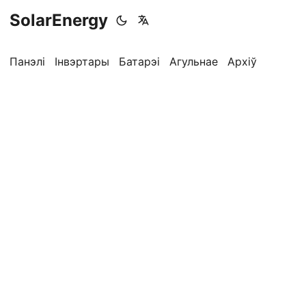
SolarEnergy
Панэлі
Інвэртары
Батарэі
Агульнае
Архіў