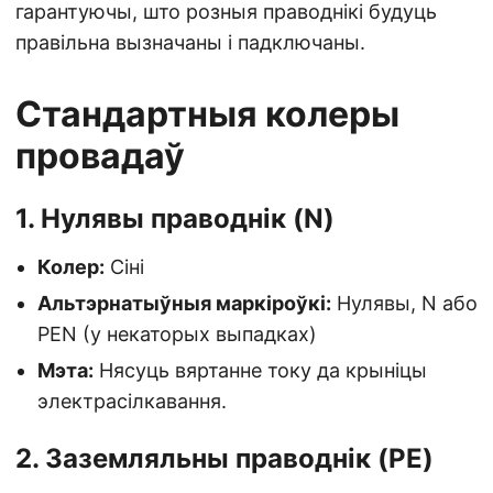
гарантуючы, што розныя праводнікі будуць
правільна вызначаны і падключаны.
Стандартныя колеры
провадаў
1. Нулявы праводнік (N)
Колер:
Сіні
Альтэрнатыўныя маркіроўкі:
Нулявы, N або
PEN (у некаторых выпадках)
Мэта:
Нясуць вяртанне току да крыніцы
электрасілкавання.
2. Заземляльны праводнік (PE)