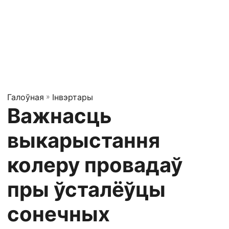
Галоўная
»
Інвэртары
Важнасць
выкарыстання
колеру провадаў
пры ўсталёўцы
сонечных