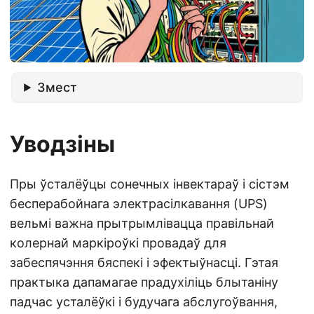
Змест
Уводзіны
Пры ўсталёўцы сонечных інвектараў і сістэм
бесперабойнага электрасілкавання (UPS)
вельмі важна прытрымлівацца правільнай
колернай маркіроўкі провадаў для
забеспячэння бяспекі і эфектыўнасці. Гэтая
практыка дапамагае прадухіліць блытаніну
падчас усталёўкі і будучага абслугоўвання,