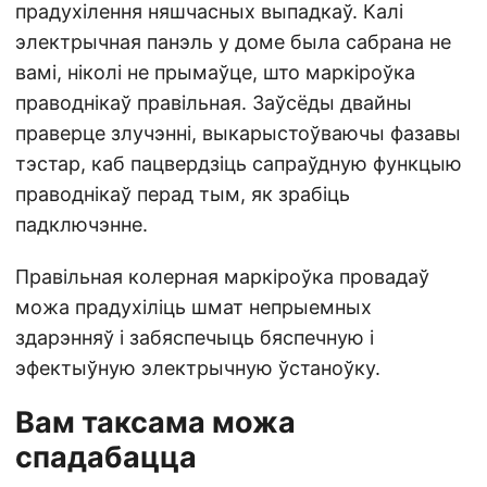
прадухілення няшчасных выпадкаў. Калі
электрычная панэль у доме была сабрана не
вамі, ніколі не прымаўце, што маркіроўка
праводнікаў правільная. Заўсёды двайны
праверце злучэнні, выкарыстоўваючы фазавы
тэстар, каб пацвердзіць сапраўдную функцыю
праводнікаў перад тым, як зрабіць
падключэнне.
Правільная колерная маркіроўка провадаў
можа прадухіліць шмат непрыемных
здарэнняў і забяспечыць бяспечную і
эфектыўную электрычную ўстаноўку.
Вам таксама можа
спадабацца