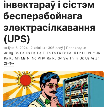
інвектараў і сістэм
бесперабойнага
электрасілкавання
(UPS)
жніўня 6, 2024
· 2 хвіліны · 306 слоў | Пераклады:
Ar
Bg
Bn
Ca
Cs
Da
De
El
En
Es
Fa
Fr
He
Hi
Hr
Hu
Id
It
Ja
Ko
Ku
Mn
Ms
Nl
No
Pl
Pt
Ro
Ru
Sv
Sw
Th
Tr
Uk
Uz
Vi
Zh
Zh-Tw