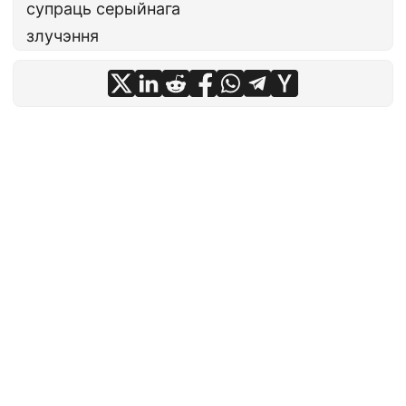
супраць серыйнага
злучэння