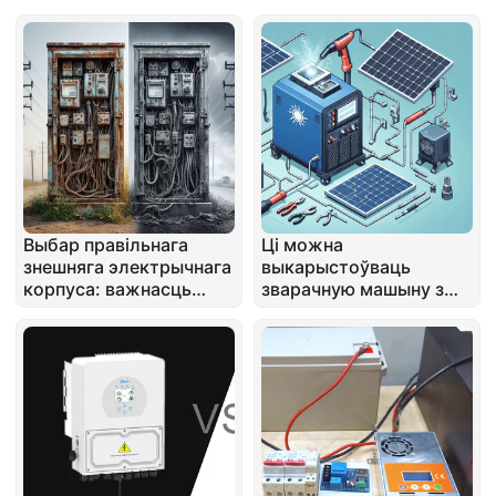
Выбар правільнага
Ці можна
знешняга электрычнага
выкарыстоўваць
корпуса: важнасць
зварачную машыну з
даўгавечнасці і бяспекі
сонечным інвэртарам
або Бесперапынным
Падаўцам
Электрычнасці (UPS)?