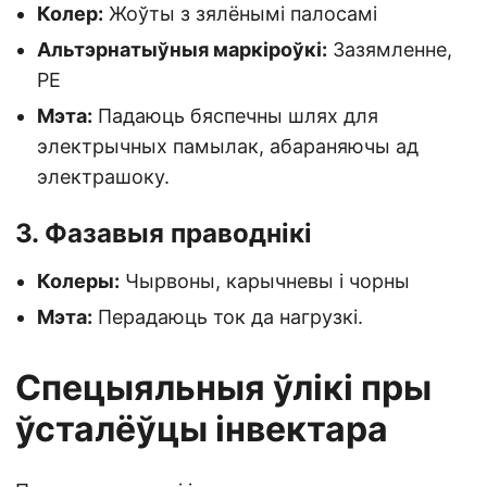
Колер:
Жоўты з зялёнымі палосамі
Альтэрнатыўныя маркіроўкі:
Зазямленне,
PE
Мэта:
Падаюць бяспечны шлях для
электрычных памылак, абараняючы ад
электрашоку.
3. Фазавыя праводнікі
Колеры:
Чырвоны, карычневы і чорны
Мэта:
Перадаюць ток да нагрузкі.
Спецыяльныя ўлікі пры
ўсталёўцы інвектара