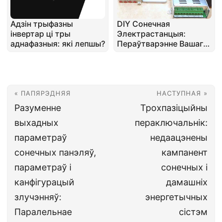
Адзін трыфазны
DIY Сонечная
інвертар ці тры
Электрастанцыя:
аднафазныя: які лепшы?
Пераўтварэнне Вашага
UPS у Сонечную
Энергію
« ПАПЯРЭДНЯЯ
НАСТУПНАЯ »
Разуменне
Трохпазіцыйны
выхадных
пераключальнік:
параметраў
недаацэнены
сонечных панэляў,
кампанент
параметраў і
сонечных і
канфігурацый
дамашніх
злучэнняў:
энергетычных
Паралельнае
сістэм