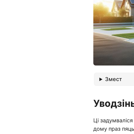
Змест
Уводзін
Ці задумваліся
дому праз пяць