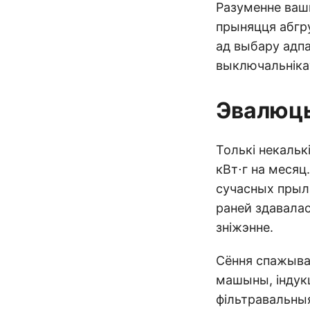
Разуменне вашы
прыняцця абгр
ад выбару адп
выключальнікаў
Эвалюцы
Толькі некальк
кВт⋅г на месяц
сучасных прыла
раней здавалас
зніжэнне.
Сёння спажыван
машыны, індукц
фільтравальныя