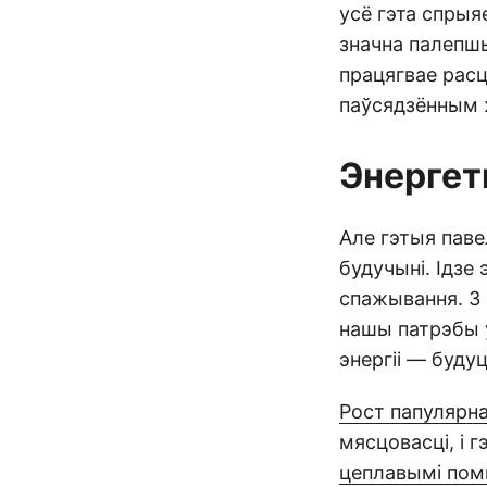
усё гэта спрыя
значна палепшы
працягвае расц
паўсядзённым 
Энергет
Але гэтыя паве
будучыні. Ідзе
спажывання. З
нашы патрэбы 
энергіі — буду
Рост папулярна
мясцовасці, і 
цеплавымі помп