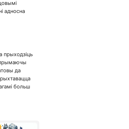
сцовымі
і адносна
на прыходзіць
і прымаючы
атовы да
дрыхтавацца
вагамі больш