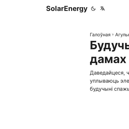
SolarEnergy
Галоўная
»
Агуль
Будучы
дамах
Даведайцеся, ч
уплываюць элек
будучыні спажы