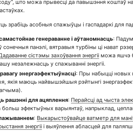
ходу”, што можа прывесці да павышэння коштаў на 
астаўках.
ць зрабіць асобныя спажыўцы і гаспадаркі для па
самастойнае генераванне і аўтаномнасць
: Паду
 ў сонечныя панэлі, вятравыя турбіны ці нават рэз
Дадаванне сістэмы захоўвання энергіі
можа яшчэ 
ашу незалежнасць у спажыванні энергіі.
равагу энергаэфектыўнасці
: Пры набыцці новых
ыя, якія маюць найвышэйшыя рэйтынгі энергаэфек
агчыма).
ь рашэнні для ацяплення
:
Перайсці ад чыста эле
 больш эфектыўных варыянтаў, напрыклад, цепла
спажываннем
:
Выкарыстоўвайце ватметр для ман
ыстання энергіі
і выяўлення абласцей для паляпш