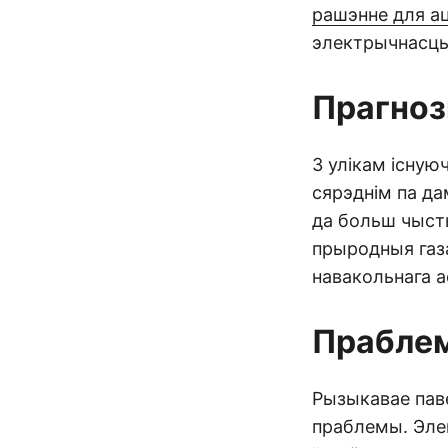
рашэнне для а
электрычнасць
Прагноз
З улікам існую
сярэднім па да
да больш чысты
прыродныя газа
навакольнага а
Праблем
Рызыкавае паве
праблемы. Элек