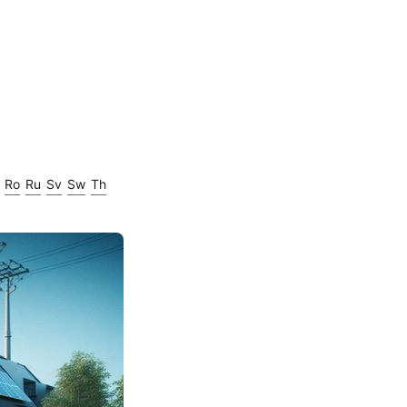
Ro
Ru
Sv
Sw
Th