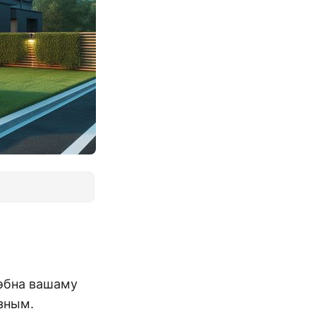
рэбна вашаму
язным.