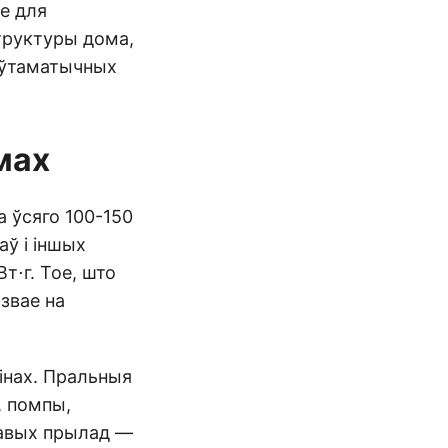
е для
труктуры дома,
аўтаматычных
мах
а ўсяго 100-150
аў і іншых
т⋅г. Тое, што
азвае на
аінах. Пральныя
, помпы,
тавых прылад —