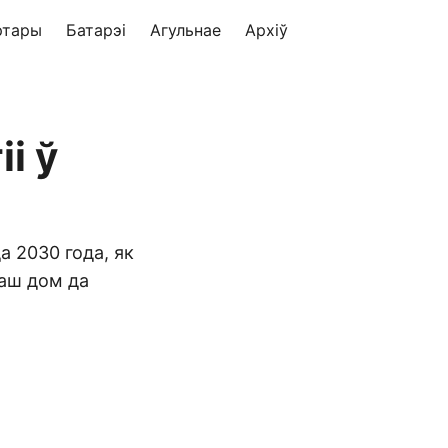
ртары
Батарэі
Агульнае
Архіў
і ў
а 2030 года, як
ваш дом да