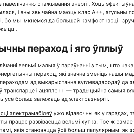
е павелічэнню спажывання энергіі. Хоць эфектыўн
лася, і яны звычайна маюць клас A++, агульны п
і, бо мы імкнемся да большай камфортнасці і зру
жыцці.
ычны пераход і яго ўплыў
лічэнні вельмі малыя ў параўнанні з тым, што чака
 энергетычны пераход, які значна зменіць нашы ма
 пераходам ад выкарыстання вуглевадародаў да э
ў транспарце і ацяпленні — традыцыйна самыя вя
ць усё больш залежаць ад электраэнергіі.
сці электрамабіляў
ужо відавочны як у гарадах, та
гэты працэс развіваецца вельмі хутка. Тое ж сама
амі, якія становяцца ўсё больш папулярнымі як 