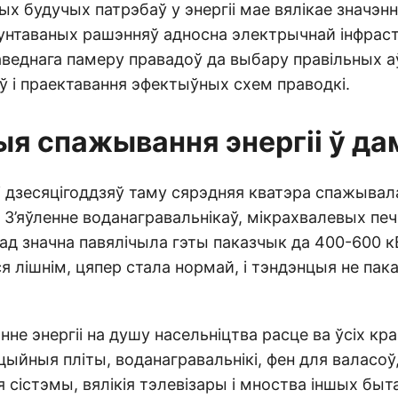
х будучых патрэбаў у энергіі мае вялікае значэнн
унтаваных рашэнняў адносна электрычнай інфрас
аведнага памеру правадоў да выбару правільных 
 і праектавання эфектыўных схем праводкі.
я спажывання энергіі ў да
і дзесяцігоддзяў таму сярэдняя кватэра спажывал
. З’яўленне воданагравальнікаў, мікрахвалевых печ
д значна павялічыла гэты паказчык да 400-600 кВ
я лішнім, цяпер стала нормай, і тэндэнцыя не пак
не энергіі на душу насельніцтва расце ва ўсіх кр
ыйныя пліты, воданагравальнікі, фен для валасоў
 сістэмы, вялікія тэлевізары і мноства іншых бы