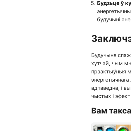
Будзьце ў к
энергетычны
будучыні эне
Заключ
Будучыня спажы
хутчэй, чым м
праактыўныя м
энергетычнага
адпаведна, і в
чыстых і эфект
Вам такс