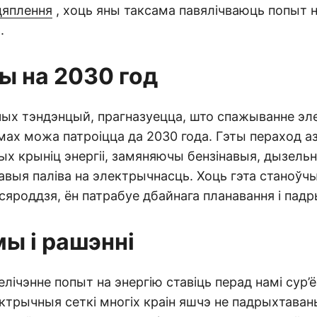
цяплення
, хоць яны таксама павялічваюць попыт 
.
ы на 2030 год
чых тэндэнцый, прагназуецца, што спажыванне эле
мах можа патроіцца да 2030 года. Гэты пераход а
х крыніц энергіі, замяняючы бензінавыя, дызельн
выя паліва на электрычнасць. Хоць гэта станоўч
сяроддзя, ён патрабуе дбайнага планавання і падр
ы і рашэнні
лічэнне попыт на энергію ставіць перад намі сур’
трычныя сеткі многіх краін яшчэ не падрыхтаваны