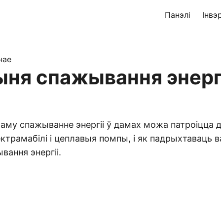
Панэлі
Інвэ
нае
ня спажывання энергі
аму спажыванне энергіі ў дамах можа патроіцца д
трамабілі і цеплавыя помпы, і як падрыхтаваць 
вання энергіі.