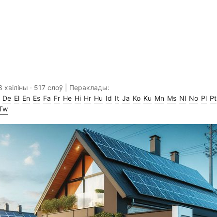
3 хвіліны · 517 слоў | Пераклады:
De
El
En
Es
Fa
Fr
He
Hi
Hr
Hu
Id
It
Ja
Ko
Ku
Mn
Ms
Nl
No
Pl
Pt
Tw