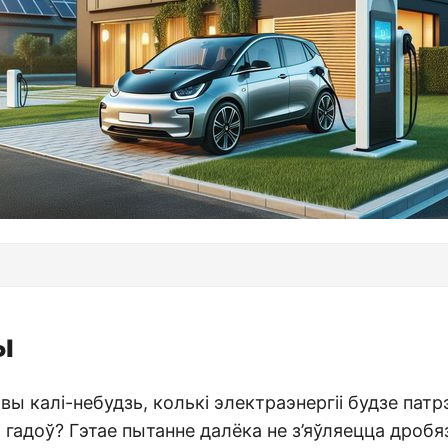
ы
 вы калі-небудзь, колькі электраэнергіі будзе пат
 гадоў? Гэтае пытанне далёка не з’яўляецца дроб