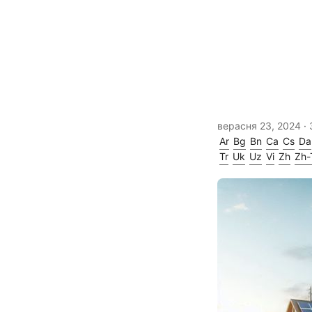
верасня 23, 2024
· 
Ar
Bg
Bn
Ca
Cs
Da
Tr
Uk
Uz
Vi
Zh
Zh-