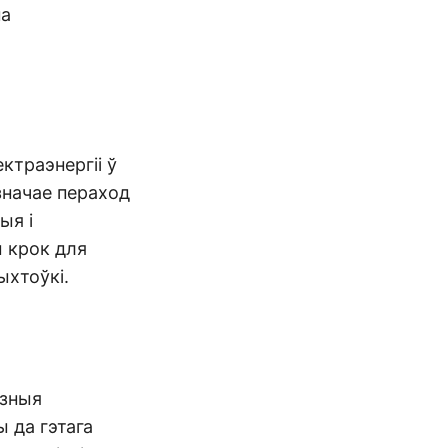
на
ктраэнергіі ў
значае пераход
ыя і
ы крок для
ыхтоўкі.
ёзныя
 да гэтага