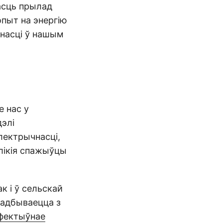
асць прылад
опыт на энергію
чнасці ў нашым
е нас у
дэлі
лектрычнасці,
лікія спажыўцы
к і ў сельскай
е адбываецца з
эфектыўнае