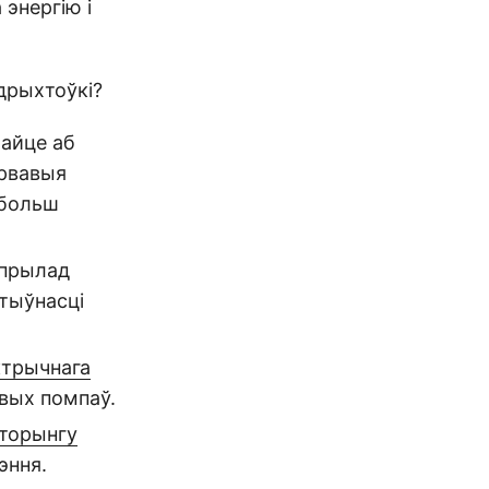
энергію і
дрыхтоўкі?
майце аб
ервавыя
больш
 прылад
тыўнасці
ктрычнага
вых помпаў.
іторынгу
эння.