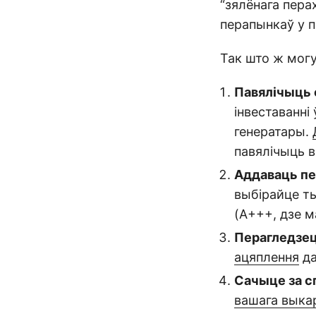
“зялёнага пера
перапынкаў у п
Так што ж могу
Павялічыць 
інвеставанні
генератары.
павялічыць в
Аддаваць пе
выбірайце т
(A+++, дзе м
Перагледзец
ацяплення
да
Сачыце за 
вашага выкар