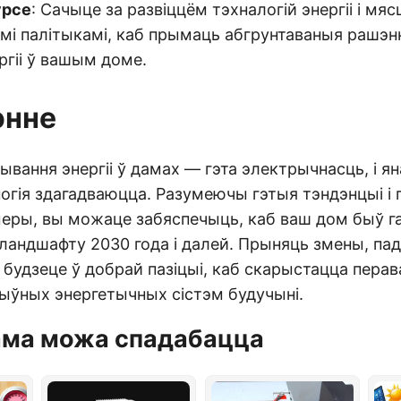
урсе
: Сачыце за развіццём тэхналогій энергіі і мя
мі палітыкамі, каб прымаць абгрунтаваныя рашэнн
ргіі ў вашым доме.
энне
вання энергіі ў дамах — гэта электрычнасць, і я
ногія здагадваюцца. Разумеючы гэтыя тэндэнцыі 
еры, вы можаце забяспечыць, каб ваш дом быў г
 ландшафту 2030 года і далей. Прыняць змены, па
ы будзеце ў добрай пазіцыі, каб скарыстацца пера
ыўных энергетычных сістэм будучыні.
ама можа спадабацца