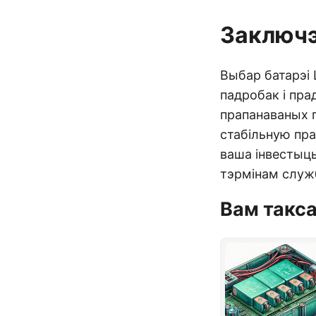
Заключ
Выбар батарэі
падробак і пра
прапанаваных п
стабільную пра
ваша інвестыцы
тэрмінам служ
Вам такс