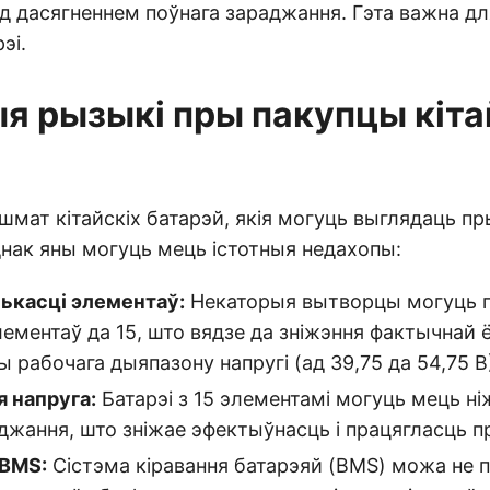
д дасягненнем поўнага зараджання. Гэта важна дл
эі.
я рызыкі пры пакупцы кіта
шмат кітайскіх батарэй, якія могуць выглядаць пр
днак яны могуць мець істотныя недахопы:
лькасці элементаў:
Некаторыя вытворцы могуць
ементаў да 15, што вядзе да зніжэння фактычнай ё
ы рабочага дыяпазону напругі (ад 39,75 да 54,75 В
я напруга:
Батарэі з 15 элементамі могуць мець н
джання, што зніжае эфектыўнасць і працягласць п
 BMS:
Сістэма кіравання батарэяй (BMS) можа не 