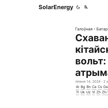
SolarEnergy
Галоўная
»
Батар
Схава
кітайс
вольт:
атрым
ліпеня 14, 2024
· 2 
Ar
Bg
Bn
Ca
Cs
Da
Tr
Uk
Uz
Vi
Zh
Zh-