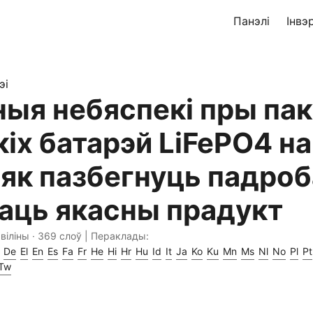
Панэлі
Інвэ
эі
ныя небяспекі пры па
кіх батарэй LiFePO4 на
 як пазбегнуць падроб
аць якасны прадукт
хвіліны · 369 слоў | Пераклады:
De
El
En
Es
Fa
Fr
He
Hi
Hr
Hu
Id
It
Ja
Ko
Ku
Mn
Ms
Nl
No
Pl
Pt
Tw