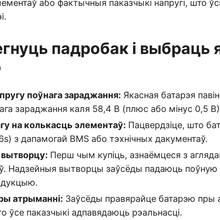
ементаў або фактычныя паказчыкі напругі, што ў
і.
егнуць падробак і выбраць
ю
пругу поўнага зараджання:
Якасная батарэя паві
ага зараджання каля 58,4 В (плюс або мінус 0,5 В)
агу на колькасць элементаў:
Пацвердзіце, што бат
6s) з дапамогай BMS або тэхнічных дакументаў.
 вытворцу:
Перш чым купіць, азнаёмцеся з агляда
аў. Надзейныя вытворцы заўсёды падаюць поўну
адукцыю.
ры атрыманні:
Заўсёды правярайце батарэю пры а
то ўсе паказчыкі адпавядаюць рэальнасці.