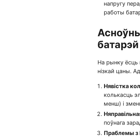
напругу пера
работы батар
Асноўны
батарэй
На рынку ёсць 
нізкай цаны. А
Нявістка ко
колькасць эл
менш) і змен
Няправільна
поўнага зара
Праблемы з