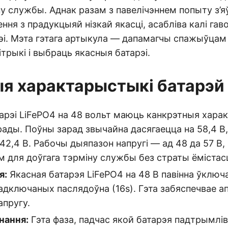
у службы. Аднак разам з павелічэннем попыту з’
ння з прадукцыяй нізкай якасці, асабліва калі гаво
рэі. Мэта гэтага артыкула — дапамагчы спажыўцам
трыкі і выбраць якасныя батарэі.
я характарыстыкі батарэй
арэі LiFePO4 на 48 вольт маюць канкрэтныя хара
зрады. Поўны зарад звычайна дасягаецца на 58,4 В
42,4 В. Рабочы дыяпазон напругі — ад 48 да 57 В,
для доўгага тэрміну службы без страты ёмістасц
я:
Якасная батарэя LiFePO4 на 48 В павінна ўключ
падключаных паслядоўна (16s). Гэта забяспечвае 
апругу.
нання:
Гэта фаза, падчас якой батарэя падтрымлі