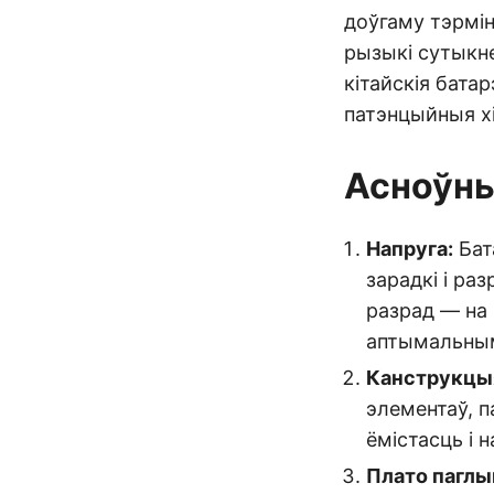
доўгаму тэрмін
рызыкі сутыкне
кітайскія бата
патэнцыйныя хі
Асноўны
Напруга:
Бат
зарадкі і ра
разрад — на 
аптымальным 
Канструкцы
элементаў, 
ёмістасць і н
Плато паглы