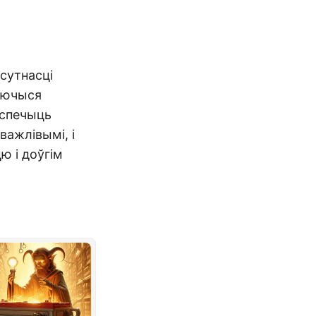
сутнасці
ваючыся
яспечыць
важлівымі, і
ю і доўгім