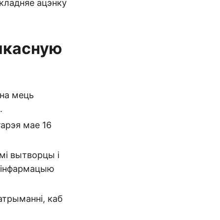
складняе ацэнку
 якасную
нна мець
.
арэя мае 16
мі вытворцы і
ю інфармацыю
трыманні, каб