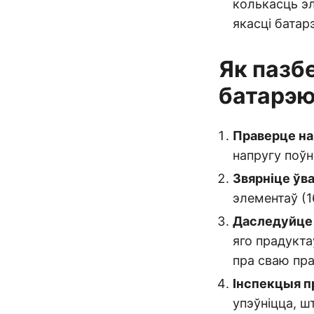
колькасць эл
якасці батарэ
Як пазб
батарэ
Праверце на
напругу поўн
Звярніце ўв
элементаў (1
Даследуйце
яго прадукт
пра сваю пр
Інспекцыя п
упэўніцца, ш