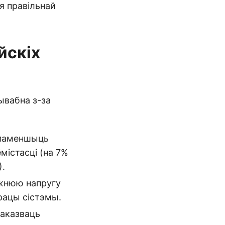
я правільнай
йскіх
ывабна з-за
 паменшыць
містасці (на 7%
).
іжнюю напругу
рацы сістэмы.
паказваць