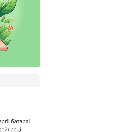
гіі батарэі
ейнасці і