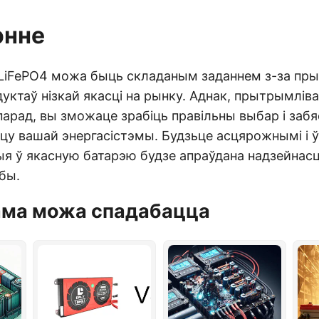
энне
 LiFePO4 можа быць складаным заданнем з-за пры
дуктаў нізкай якасці на рынку. Аднак, прытрымлі
арад, вы зможаце зрабіць правільны выбар і заб
цу вашай энергасістэмы. Будзьце асцярожнымі і ў
я ў якасную батарэю будзе апраўдана надзейнасц
бы.
ама можа спадабацца