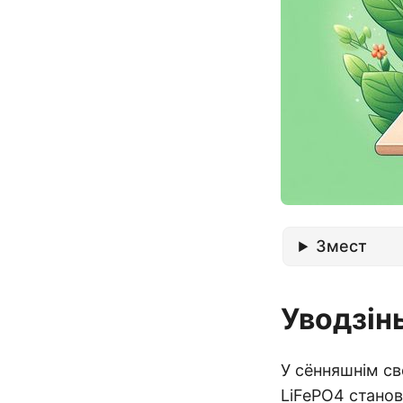
Змест
Уводзін
У сённяшнім св
LiFePO4 станов