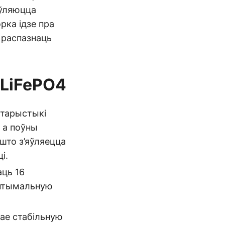
яўляюцца
рка ідзе пра
 распазнаць
 LiFePO4
ктарыстыкі
, а поўны
 што з’яўляецца
і.
аць 16
аптымальную
вае стабільную