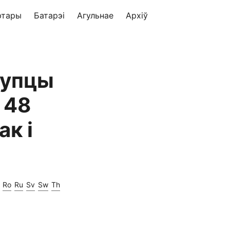
ртары
Батарэі
Агульнае
Архіў
купцы
 48
ак і
Ro
Ru
Sv
Sw
Th