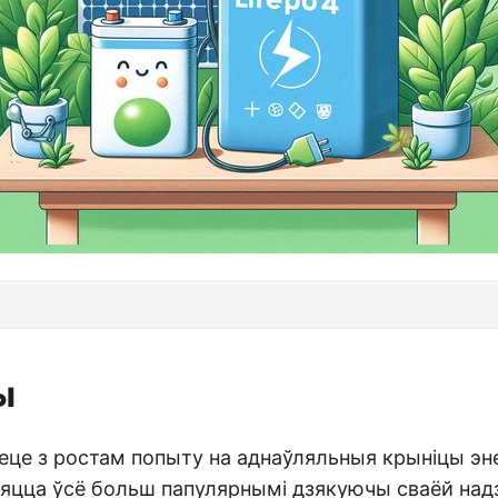
ы
еце з ростам попыту на аднаўляльныя крыніцы энер
яцца ўсё больш папулярнымі дзякуючы сваёй надз