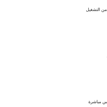
 من التشغيل
يس مباشرة