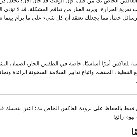
 العاكس الخاص بك من قبل، فإن الوقت قد حان الآن! تجعل در
تفريغ الحرارة، ويزيد الغبار من تفاقم المشكلة. قد لا تؤدي 
سائل خطأ، مما يجعلك تعتقد أن كل شيء على ما يرام بينما تت
اسبة للعاكس أمرًا أساسيًا، خاصة في الطقس الحار، لضمان الت
ع التنظيف المنتظم واتباع تدابير السلامة السخونة الزائدة وتحا
لق فقط بالحفاظ على برودة العاكس الخاص بك؛ اعتنِ بنفسك في 
 بيوم رائع!
ا