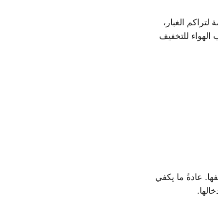
اوح (تقريبًا جميعها باستثناء البعض مثل Deye) عرضة لتراكم الغبار،
الهواء للتخفيف
ا. عادةً ما يكفي
الها.