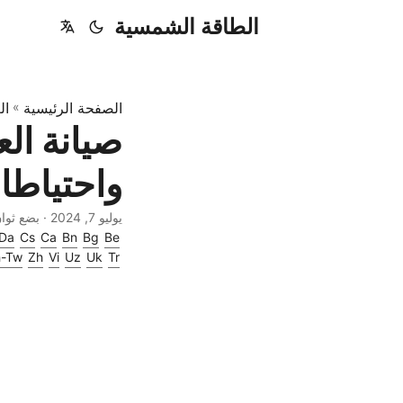
الطاقة الشمسية
الصفحة الرئيسية
»
ال
صيانة ال
واحتياطا
يوليو 7, 2024
· بضع ثوان · 428 words | ترج
Da
Cs
Ca
Bn
Bg
Be
h-Tw
Zh
Vi
Uz
Uk
Tr