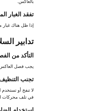
بالعاكس.
تفقد الغبار الم
إذا ظل هناك غبار م
تدابير السل
التأكد من الف
يجب فصل العاكس با
تجنب التنظيف 
لا تنفخ أو تستخدم 
في تلف محركات ال
استخدام الض